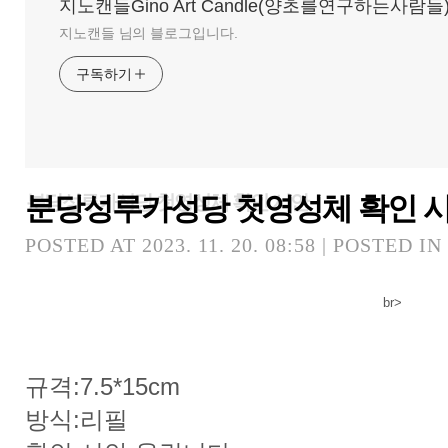
지노캔들Gino Art Candle(양초를연구하는사람들
지노캔들 님의 블로그입니다.
구독하기
분당성루카성당 첫영성체 확인 
분당성루카성당 첫영성체 확인 시안
POSTED AT 2023. 11. 20. 08:58 | POSTED IN
br>
규격:7.5*15cm
방식:리필