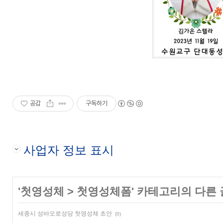
공감
구독하기
사업자 정보 표시
'
첫영성체
>
첫영성체폼
' 카테고리의 다른 
세종시 성바오로성당 첫영성체 초안
(0)