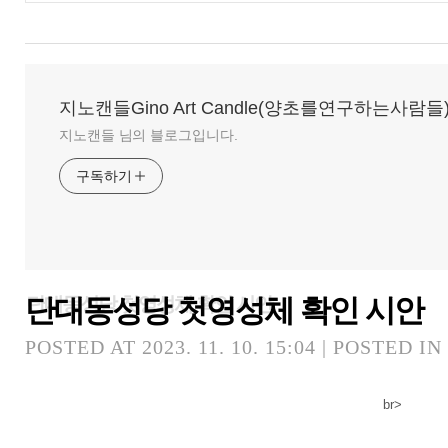
지노캔들Gino Art Candle(양초를연구하는사람들
지노캔들 님의 블로그입니다.
구독하기
단대동성당 첫영성체 확인 시안
단대동성당 첫영성체 확인 시안
POSTED AT 2023. 11. 10. 15:04 | POSTED IN
br>