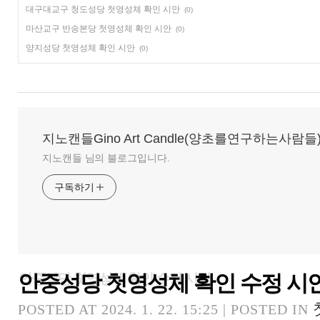
대구대교구 청도성당 첫영성체 확인 시안
(0)
마산교구 반송본당 첫영성체 확인 시안
(0)
양지성당 첫영성체 확인 시안
(0)
지노캔들Gino Art Candle(양초를연구하는사람들
지노캔들 님의 블로그입니다.
구독하기
안중성당 첫영성체 확인 수정 시
안중성당 첫영성체 확인 수정 시안
POSTED AT 2024. 1. 22. 15:25 | POSTED IN