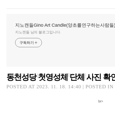
지노캔들Gino Art Candle(양초를연구하는사람들
지노캔들 님의 블로그입니다.
구독하기
동천성당 첫영성체 단체 사진 확
동천성당 첫영성체 단체 사진 확인 시안
POSTED AT 2023. 11. 18. 14:40 | POSTED IN
br>