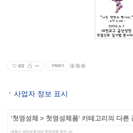
공감
구독하기
사업자 정보 표시
'
첫영성체
>
첫영성체폼
' 카테고리의 다른 
세종시 성바오로성당 첫영성체 초안
(0)