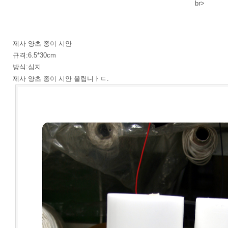
br>
제사 양초 종이 시안
규격:6.5*30cm
방식:심지
제사 양초 종이 시안 올립니ㅏㄷ.