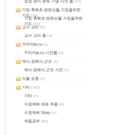
성경 성서 완독 기념 시안 폼
(13)
가정 축복초,방문선물,가정을위한
기도
(31)
가정 축복초,방문선물,가정을위한
기도
(12)
교사 교리
(9)
교사 교리 폼
(4)
꾸리아pr,cu
(2)
꾸리아pr,cu 시안폼
(2)
제사,장례식,근조
(2)
제사,장례식,근조 시안
(1)
식물 묘종
(1)
기타
(103)
기타
(9)
수경재배 재료 부품
(0)
수경재배 Story
(1)
색칠공부
(93)