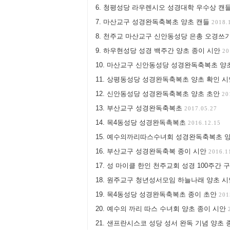
청평성당 라우렌시오 성경대학 우수상 캔
마산교구 성경완독축복초 양초 캔들
2018.
천주교 마산교구 신안동성당 은총 오경쓰
하우현성당 성경 백주간 양초 종이 시안
20
마산교구 신안동성당 성경완독축복초 양초 2
상평동성당 성경완독축복초 양초 확인 
신안동성당 성경완독축복초 양초 초안
20
부산교구 성경완독축복초
2017.05.27
목4동성당 성경완독촉복초
2016.12.15
예수의까리따스수녀회 성경완독축복초 
부산교구 성경완독축복 종이 시안
2016.1
성 마이클 한인 천주교회 성경 100주간 
원주교구 청년성서모임 하늘나래 양초 
목4동성당 성경완독축복초 종이 초안
201
예수의 까리 따스 수녀회 양초 종이 시안
샌프란시스코 성당 성서 완독 기념 양초 