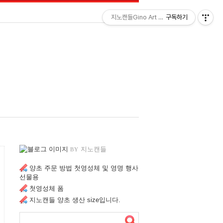
LOGIN
LOGIN
지노캔들Gino Art Candle(양초를연구하는
구독하기
지노캔들
BY
양초 주문 방법 첫영성체 및 영명 행사
선물용
첫영성체 폼
지노캔들 양초 생산 size입니다.