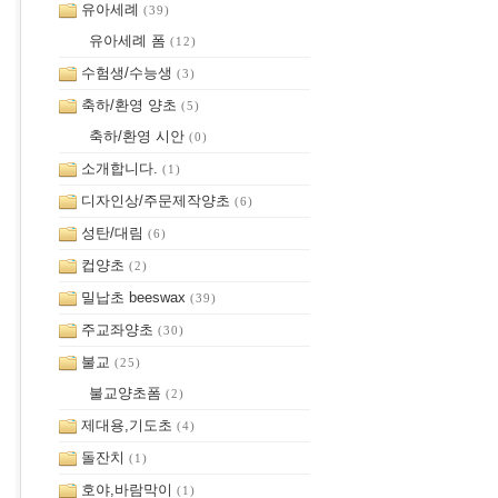
유아세례
(39)
유아세례 폼
(12)
수험생/수능생
(3)
축하/환영 양초
(5)
축하/환영 시안
(0)
소개합니다.
(1)
디자인상/주문제작양초
(6)
성탄/대림
(6)
컵양초
(2)
밀납초 beeswax
(39)
주교좌양초
(30)
불교
(25)
불교양초폼
(2)
제대용,기도초
(4)
돌잔치
(1)
호야,바람막이
(1)