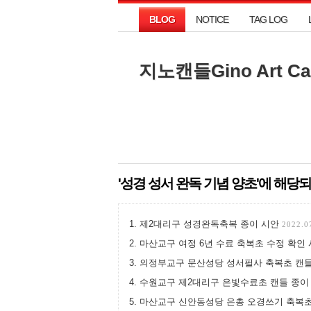
BLOG
NOTICE
TAG LOG
BLOG
NOTICE
TAG LOG
지노캔들Gino Art 
지노캔들Gino Art 
'성경 성서 완독 기념 양초'에 해당되
제2대리구 성경완독축복 종이 시안
2022.0
마산교구 여정 6년 수료 축복초 수정 확인
의정부교구 문산성당 성서필사 축복초 캔들
수원교구 제2대리구 은빛수료초 캔들 종이
마산교구 신안동성당 은총 오경쓰기 축복