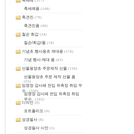
축세례
(317)
축세례폼
(146)
축견진
(79)
축견진폼
(40)
칠순 회갑
(34)
칠순/회갑/폼
(18)
기념초 행사용초 제대용
(176)
기념 행사.제대 폼
(65)
선물용양초 주문제작 선물
(150)
선물용양초 주문 제작 선물 폼
(55)
임명장 감사패 전입 위촉장 취임 우
수..
(330)
임명장 감사패 전입 위촉장 취임
우수..
(165)
디자인
(0)
포트폴리오
(0)
성경필사
(8)
성경필사 시안
(5)