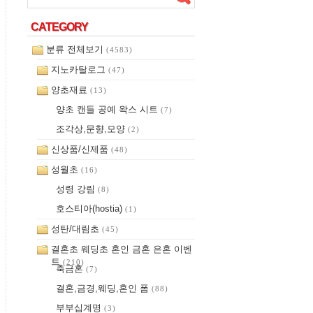
CATEGORY
CATEGORY
분류 전체보기
(4583)
지노카탈로그
(47)
양초재료
(13)
양초 캔들 공예 왁스 시트
(7)
조각상,문향,모양
(2)
신상품/신제품
(48)
성월초
(16)
성령 강림
(8)
호스티아(hostia)
(1)
성탄/대림초
(45)
결혼초 웨딩초 혼인 금혼 은혼 이벤
트
(210)
축금혼
(7)
결혼,금경,웨딩,혼인 폼
(88)
부부십계명
(3)