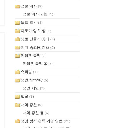
성물,액자
(9)
성물,액자 시안
(1)
몰드,조각
(4)
아로마 양초,향
(1)
양초 만들기 강좌
(5)
기타 종교용 양초
(5)
전입초 축일
(7)
전입초 축일 폼
(5)
축취임
(1)
생일,birthday
(5)
생일 시안
(3)
벌꿀
(1)
서약,종신
(9)
서약,종신 폼
(5)
성경 성서 완독 기념 양초
(21)