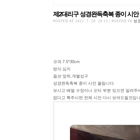
제2대리구 성경완독축복 종이 시안
제2대리구 성경완독축복 종이 시안
성경
POSTED AT 2022. 7. 20. 20:12 | POSTED IN
규격:7.5*30cm
방식:심지
옵션:앞뒤,개별성구
성경완독축복 종이 시안 올립니다.
보시고 배열 수정이나 오타 부분 있으면 알려주
없다고 톡주시면 전체 시안 다시 보여드릴것입니