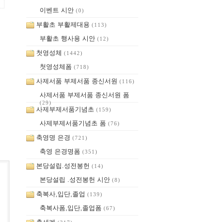
이벤트 시안
(0)
부활초 부활제대용
(113)
부활초 행사용 시안
(12)
첫영성체
(1442)
첫영성체폼
(718)
사제서품 부제서품 종신서원
(116)
사제서품 부제서품 종신서원 폼
(29)
사제부제서품기념초
(159)
사제부제서품기념초 폼
(76)
축영명 은경
(721)
축영 은경명폼
(351)
본당설립.성전봉헌
(14)
본당설립 .성전봉헌 시안
(8)
축복사,입단,졸업
(139)
축복사폼,입단,졸업폼
(67)