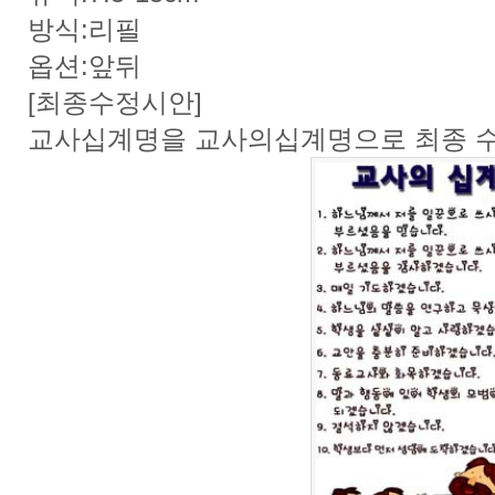
방식:리필
옵션:앞뒤
[최종수정시안]
교사십계명을 교사의십계명으로 최종 수