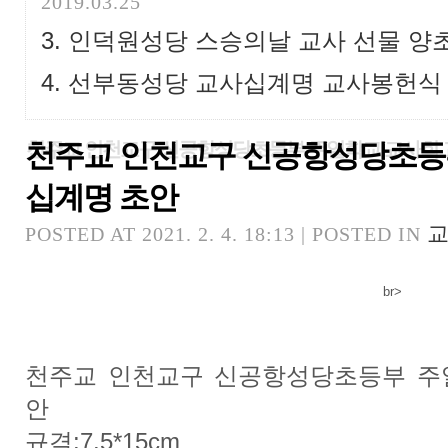
2019.03.25
인덕원성당 스승의날 교사 선물 양
선부동성당 교사십계명 교사봉헌식 
천주교 인천교구 신공항성당초등
천주교 인천교구 신공항성당초등부 주일학교 교사회 
십계명 초안
교
POSTED AT 2021. 2. 4. 18:13 | POSTED IN
br>
천주교 인천교구 신공항성당초등부 주
안
규격:7.5*15cm