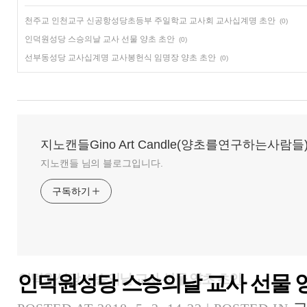
천주교 인천교구 신공항성당초등부 주일학교 교사회 교사십계명 초안
(0)
인덕원성당 스승의날 교사 선물 양초 초안
(0)
선부동성당 교사십계명 교사봉헌식 임명장 양초 초안
(0)
지노캔들Gino Art Candle(양초를연구하는사람들
지노캔들 님의 블로그입니다.
구독하기
인덕원성당 스승의날 교사 선물 
인덕원성당 스승의날 교사 선물 양초 초안