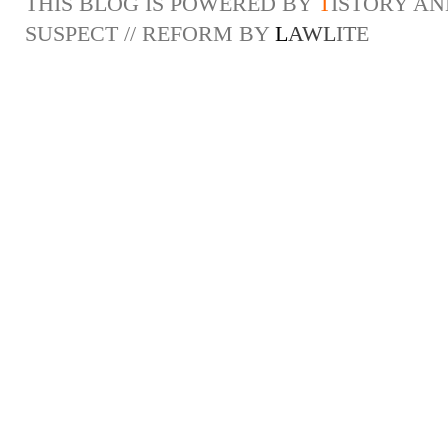
THIS BLOG IS POWERED BY
T
ISTORY
AN
SUSPECT
// REFORM BY
L
A
W
L
I
T
E