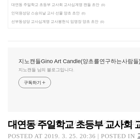
대연동 주일학교 초등부 교사회 교사십계명 캔들 초안
(0)
인덕원성당 스승의날 교사 선물 양초 초안
(0)
선부동성당 교사십계명 교사봉헌식 임명장 양초 초안
(0)
지노캔들Gino Art Candle(양초를연구하는사람들
지노캔들 님의 블로그입니다.
구독하기
대연동 주일학교 초등부 교사회 
대연동 주일학교 초등부 교사회 교사십계명 캔들 초안
POSTED AT 2019. 3. 25. 20:36 | POSTED IN