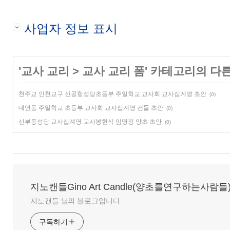
사업자 정보 표시
'
교사 교리
>
교사 교리 폼
' 카테고리의 다른
천주교 인천교구 신공항성당초등부 주일학교 교사회 교사십계명 초안
(0)
대연동 주일학교 초등부 교사회 교사십계명 캔들 초안
(0)
선부동성당 교사십계명 교사봉헌식 임명장 양초 초안
(0)
지노캔들Gino Art Candle(양초를연구하는사람들
지노캔들 님의 블로그입니다.
구독하기