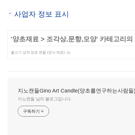
사업자 정보 표시
'
양초재료
>
조각상,문향,모양
' 카테고리의
물고기 성작 양초 캔들 (장식 재료)
(0)
지노캔들Gino Art Candle(양초를연구하는사람들
지노캔들 님의 블로그입니다.
구독하기