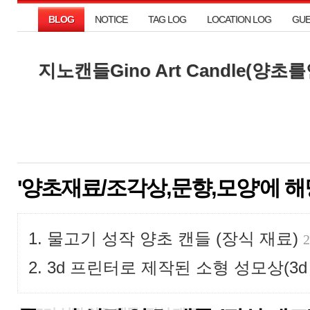
BLOG
NOTICE
TAG LOG
LOCATION LOG
GU
BLOG
NOTICE
TAG LOG
LOCATION LOG
GU
지노캔들Gino Art Candle(양
지노캔들Gino Art Candle(양
'양초재료/조각상,문향,모양'에 해
물고기 성작 양초 캔들 (장식 재료)
2
3d 프린터로 제작된 소형 성모상(3d p