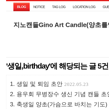
BLOG
NOTICE
TAG LOG
LOCATION LOG
GU
BLOG
NOTICE
TAG LOG
LOCATION LOG
GU
지노캔들Gino Art Candle(양
지노캔들Gino Art Candle(양
'생일,birthday'에 해당되는 글 5건
생일 및 퇴임 초안
2022.05.23
용우회 무병장수 생신 기념 캔들 초안
축생일 양초(가슴으로 바치는 기도)