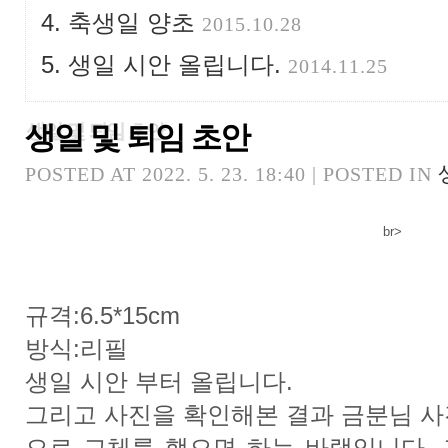
축생일 양초
2015.10.28
생일 시안 올립니다.
2014.11.25
생일 및 퇴임 초안
생일 및 퇴임 초안
POSTED AT 2022. 5. 23. 18:40 | POSTED IN
br>
규격:6.5*15cm
방식:리필
생일 시안 부터 올립니다.
그리고 사진을 확인해본 결과 금분님 사
으로 교체를 했으면 하는 바램입니다.