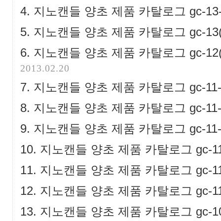
지노캔들 양초 제품 카탈로그 gc-13
지노캔들 양초 제품 카탈로그 gc-13
지노캔들 양초 제품 카탈로그 gc-1
2013.02.20
지노캔들 양초 제품 카탈로그 gc-11
지노캔들 양초 제품 카탈로그 gc-11
지노캔들 양초 제품 카탈로그 gc-11
지노캔들 양초 제품 카탈로그 gc-11
지노캔들 양초 제품 카탈로그 gc-11
지노캔들 양초 제품 카탈로그 gc-1
지노캔들 양초 제품 카탈로그 gc-10