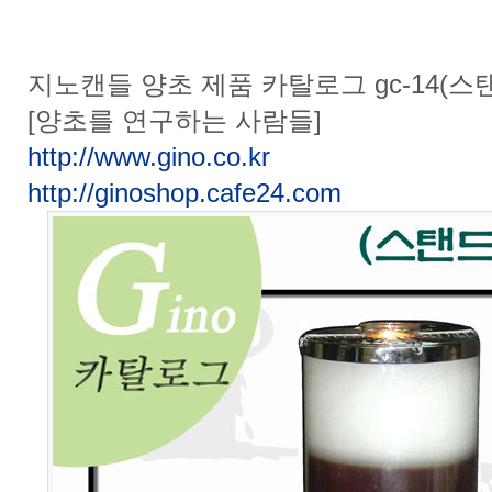
지노캔들 양초 제품 카탈로그 gc-14(스
[양초를 연구하는 사람들]
http://www.gino.co.kr
http://ginoshop.cafe24.com