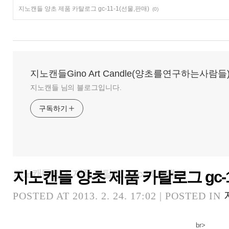
지노캔들 양초 제품 카탈로그 gc-11-1(선물,판매)
(0)
지노캔들Gino Art Candle(양초를연구하는사람들
지노캔들 님의 블로그입니다.
구독하기
지노캔들 양초 제품 카탈로그 gc-1
지노캔들 양초 제품 카탈로그 gc-14(스탠드)
POSTED AT 2013. 2. 24. 17:02 | POSTED IN
br>