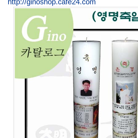
http://ginoshop.cafe24.com