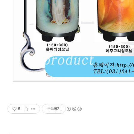
5
구독하기